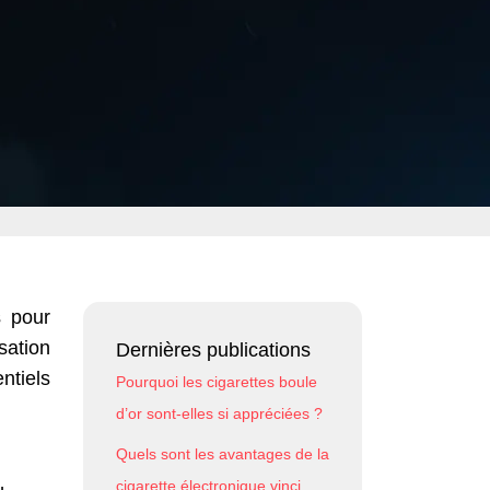
s pour
sation
Dernières publications
ntiels
Pourquoi les cigarettes boule
d’or sont-elles si appréciées ?
Quels sont les avantages de la
cigarette électronique vinci