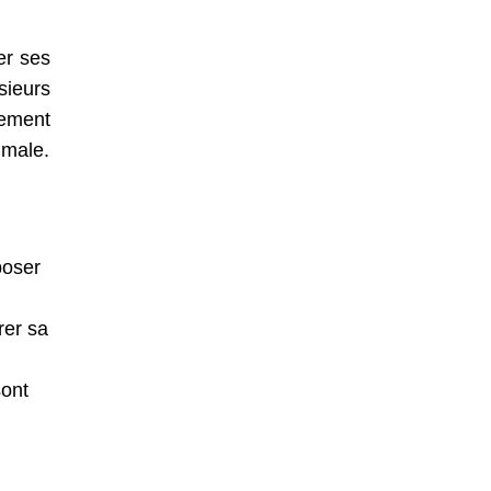
er ses
sieurs
rement
imale.
poser
rer sa
sont