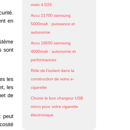
melo 4 D25
urité.
Accu 21700 samsung
ent en
5000mah : puissance et
autonomie
ystème
Accu 18650 samsung
s sont
4000mah : autonomie et
performances
Rôle de l’isolant dans la
es les
construction de votre e-
et, les
cigarette
met de
Choisir le bon chargeur USB
micro pour votre cigarette
électronique
x peut
cosité