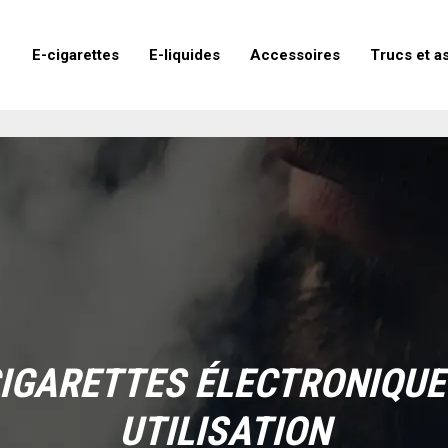
E-cigarettes
E-liquides
Accessoires
Trucs et a
CIGARETTES ÉLECTRONIQUE
UTILISATION