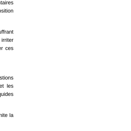
taires
sition
ffrant
rriter
er ces
tions
et les
quides
ite la