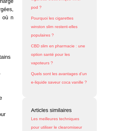
charge
pod ?
rgées,
, où n
Pourquoi les cigarettes
winston slim restent-elles
populaires ?
CBD slim en pharmacie : une
option santé pour les
tains
vapoteurs ?
-
Quels sont les avantages d’un
e-liquide saveur coca vanille ?
e
Articles similaires
our
Les meilleures techniques
pour utiliser le clearomiseur