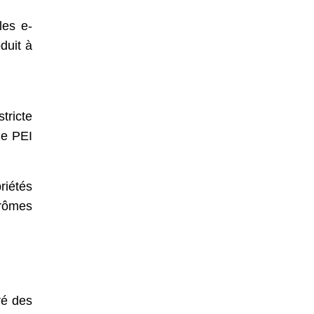
les e-
duit à
tricte
de PEI
riétés
arômes
ré des