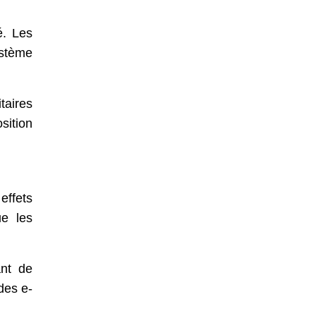
é. Les
stème
taires
sition
effets
ue les
ant de
des e-