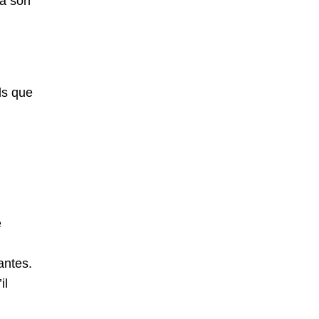
 a son
ls que
e
antes.
il