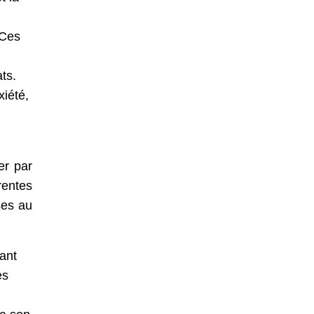
 Ces
ts.
xiété,
er par
rentes
ises au
tant
es