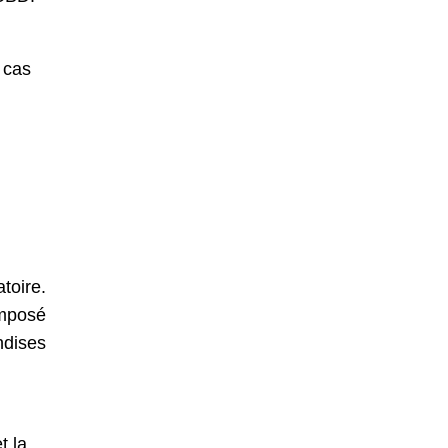
 cas
toire.
omposé
ndises
t la