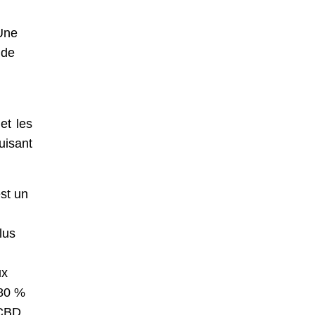
 Une
 de
et les
uisant
st un
lus
ux
 80 %
 CBD.